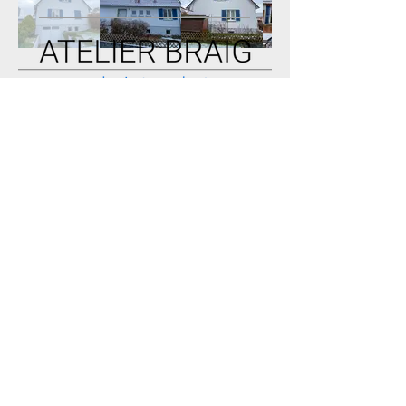
Atelier Braig – Architekturbüro aus
Schemmerhofen für Planung und
Baubegleitung in Biberach und Umgebung
Büro
Leistungen
Über mich
Neubau
Philosophie
Sanierung
Projekte
Umbau
Blog
Kontak
t
Fabian Braig
Freier Architekt M.