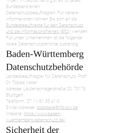
finden. In Deutschland gibt es für jedes
Bundesland einen
Datenschutzbeauftragten. Für nähere
Informationen können Sie sich an die
Bundesbeauftragte für den Datenschutz
und die Informationsfreiheit (BfDI)
wenden.
Für unser Unternehmen ist die folgende
lokale Datenschutzbehörde zuständig:
Baden-Württemberg
Datenschutzbehörde
Landesbeauftragter für Datenschutz: Prof.
Dr. Tobias Keber
Adresse: Lautenschlagerstraße 20, 70173
Stuttgart
Telefonnr.: 07 11/61 55 41-0
E-Mail-Adresse:
poststelle@lfdi.bwl.de
Website:
https://www.baden-
wuerttemberg.datenschutz.de/
Sicherheit der