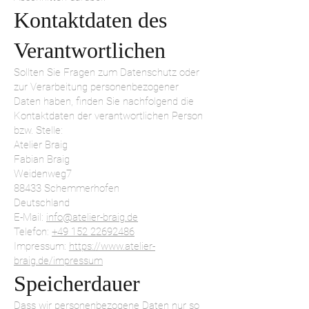
Kontaktdaten des
Verantwortlichen
Sollten Sie Fragen zum Datenschutz oder
zur Verarbeitung personenbezogener
Daten haben, finden Sie nachfolgend die
Kontaktdaten der verantwortlichen Person
bzw. Stelle:
Atelier Braig
Fabian Braig
Weidenweg7
88433 Schemmerhofen
Deutschland
E-Mail:
info@atelier-braig.de
Telefon:
+49 152 22692486
Impressum:
https://www.atelier-
braig.de/impressum
Speicherdauer
Dass wir personenbezogene Daten nur so