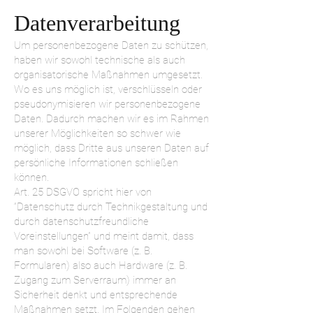
Datenverarbeitung
Um personenbezogene Daten zu schützen,
haben wir sowohl technische als auch
organisatorische Maßnahmen umgesetzt.
Wo es uns möglich ist, verschlüsseln oder
pseudonymisieren wir personenbezogene
Daten. Dadurch machen wir es im Rahmen
unserer Möglichkeiten so schwer wie
möglich, dass Dritte aus unseren Daten auf
persönliche Informationen schließen
können.
Art. 25 DSGVO spricht hier von
“Datenschutz durch Technikgestaltung und
durch datenschutzfreundliche
Voreinstellungen” und meint damit, dass
man sowohl bei Software (z. B.
Formularen) also auch Hardware (z. B.
Zugang zum Serverraum) immer an
Sicherheit denkt und entsprechende
Maßnahmen setzt. Im Folgenden gehen