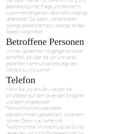
Die Daten werden für die Abwicklung und
Bearbeitung Ihrer Frage und des damit
zusammenhängenden Geschäftsvorgangs
verarbeitet. Die Daten während eben
solange gespeichert bzw. solange es das
Gesetz vorschreibt.
Betroffene Personen
Von den genannten Vorgängen sind alle
betroffen, die über die von uns bereit
gestellten Kommunikationswege den
Kontakt zu uns suchen.
Telefon
Wenn Sie uns anrufen, werden die
Anrufdaten auf dem jeweiligen Endgerät
und beim eingesetzten
Telekommunikationsanbieter
pseudonymisiert gespeichert. Außerdem
können Daten wie Name und
Telefonnummer im Anschluss per E-Mail
versendet und zur Anfragebeantwortung