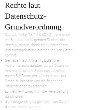
Rechte laut
Datenschutz-
Grundverordnung
Gemäß Artikel 13, 14 DSGVO informieren
wir Sie über die folgenden Rechte, die
Ihnen zustehen, damit es zu einer fairen
und transparenten Verarbeitung von Daten
kommt:
Sie haben laut Artikel 15 DSGVO ein
Auskunftsrecht darüber, ob wir Daten von
Ihnen verarbeiten. Sollte das zutreffen,
haben Sie Recht darauf eine Kopie der
Daten zu erhalten und die folgenden
Informationen zu erfahren:
zu welchem Zweck wir die Verarbeitung
durchführen;
die Kategorien, also die Arten von Daten,
die verarbeitet werden;