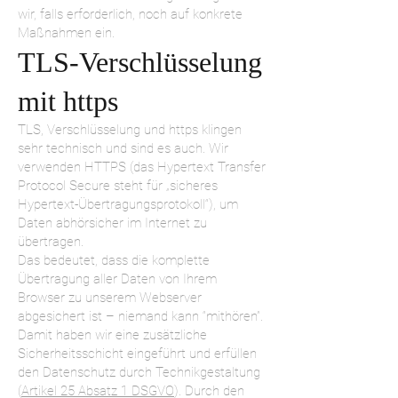
wir, falls erforderlich, noch auf konkrete
Maßnahmen ein.
TLS-Verschlüsselung
mit https
TLS, Verschlüsselung und https klingen
sehr technisch und sind es auch. Wir
verwenden HTTPS (das Hypertext Transfer
Protocol Secure steht für „sicheres
Hypertext-Übertragungsprotokoll“), um
Daten abhörsicher im Internet zu
übertragen.
Das bedeutet, dass die komplette
Übertragung aller Daten von Ihrem
Browser zu unserem Webserver
abgesichert ist – niemand kann “mithören”.
Damit haben wir eine zusätzliche
Sicherheitsschicht eingeführt und erfüllen
den Datenschutz durch Technikgestaltung
(
Artikel 25 Absatz 1 DSGVO
). Durch den