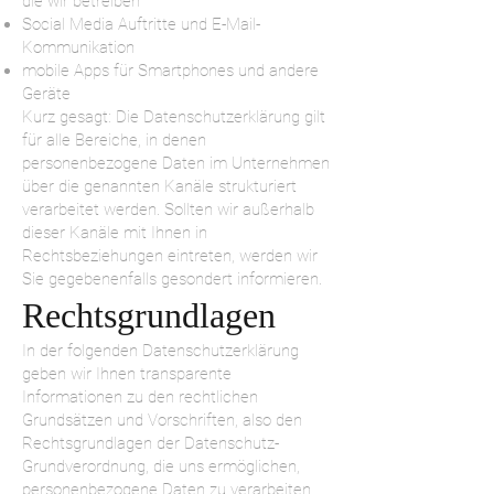
die wir betreiben
Social Media Auftritte und E-Mail-
Kommunikation
mobile Apps für Smartphones und andere
Geräte
Kurz gesagt: Die Datenschutzerklärung gilt
für alle Bereiche, in denen
personenbezogene Daten im Unternehmen
über die genannten Kanäle strukturiert
verarbeitet werden. Sollten wir außerhalb
dieser Kanäle mit Ihnen in
Rechtsbeziehungen eintreten, werden wir
Sie gegebenenfalls gesondert informieren.
Rechtsgrundlagen
In der folgenden Datenschutzerklärung
geben wir Ihnen transparente
Informationen zu den rechtlichen
Grundsätzen und Vorschriften, also den
Rechtsgrundlagen der Datenschutz-
Grundverordnung, die uns ermöglichen,
personenbezogene Daten zu verarbeiten.