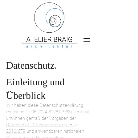
Datenschutz.
Einleitung und
Überblick
Wir haben diese Datenschutzerklärung
(Fassung
17.06.2024-312817933)
verfasst,
um Ihnen gemäß der Vorgaben der
Datenschutz-Grundverordnung (EU)
2016/679
und anwendbaren nationalen
Gesetzen zu erklären, welche