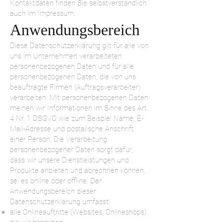
Kontaktdaten finden Sie selbstverständlich
auch im Impressum.
Anwendungsbereich
Diese Datenschutzerklärung gilt für alle von
uns im Unternehmen verarbeiteten
personenbezogenen Daten und für alle
personenbezogenen Daten, die von uns
beauftragte Firmen (Auftragsverarbeiter)
verarbeiten. Mit personenbezogenen Daten
meinen wir Informationen im Sinne des Art.
4 Nr. 1 DSGVO wie zum Beispiel Name, E-
Mail-Adresse und postalische Anschrift
einer Person. Die Verarbeitung
personenbezogener Daten sorgt dafür,
dass wir unsere Dienstleistungen und
Produkte anbieten und abrechnen können,
sei es online oder offline. Der
Anwendungsbereich dieser
Datenschutzerklärung umfasst:
alle Onlineauftritte (Websites, Onlineshops),