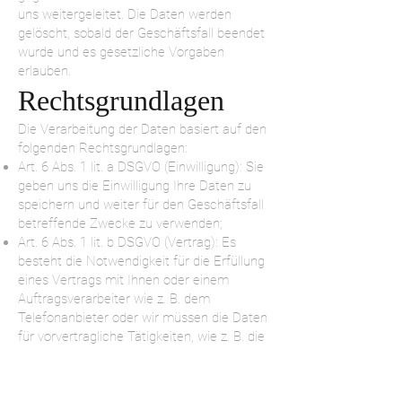
uns weitergeleitet. Die Daten werden
gelöscht, sobald der Geschäftsfall beendet
wurde und es gesetzliche Vorgaben
erlauben.
Rechtsgrundlagen
Die Verarbeitung der Daten basiert auf den
folgenden Rechtsgrundlagen:
Art. 6 Abs. 1 lit. a DSGVO (Einwilligung): Sie
geben uns die Einwilligung Ihre Daten zu
speichern und weiter für den Geschäftsfall
betreffende Zwecke zu verwenden;
Art. 6 Abs. 1 lit. b DSGVO (Vertrag): Es
besteht die Notwendigkeit für die Erfüllung
eines Vertrags mit Ihnen oder einem
Auftragsverarbeiter wie z. B. dem
Telefonanbieter oder wir müssen die Daten
für vorvertragliche Tätigkeiten, wie z. B. die
Vorbereitung eines Angebots, verarbeiten;
Art. 6 Abs. 1 lit. f DSGVO (Berechtigte
Interessen): Wir wollen Kundenanfragen