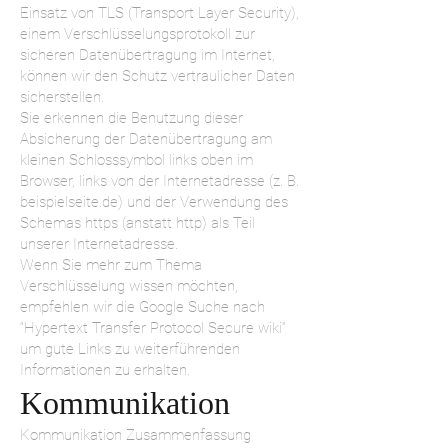
Einsatz von TLS (Transport Layer Security),
einem Verschlüsselungsprotokoll zur
sicheren Datenübertragung im Internet,
können wir den Schutz vertraulicher Daten
sicherstellen.
Sie erkennen die Benutzung dieser
Absicherung der Datenübertragung am
kleinen Schlosssymbol links oben im
Browser, links von der Internetadresse (z. B.
beispielseite.de) und der Verwendung des
Schemas https (anstatt http) als Teil
unserer Internetadresse.
Wenn Sie mehr zum Thema
Verschlüsselung wissen möchten,
empfehlen wir die Google Suche nach
“Hypertext Transfer Protocol Secure wiki”
um gute Links zu weiterführenden
Informationen zu erhalten.
Kommunikation
Kommunikation Zusammenfassung