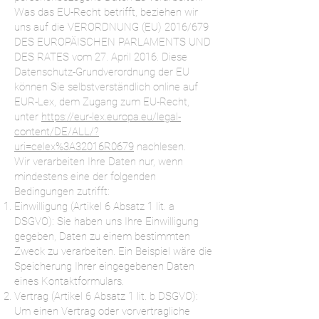
Was das EU-Recht betrifft, beziehen wir
uns auf die VERORDNUNG (EU) 2016/679
DES EUROPÄISCHEN PARLAMENTS UND
DES RATES vom 27. April 2016. Diese
Datenschutz-Grundverordnung der EU
können Sie selbstverständlich online auf
EUR-Lex, dem Zugang zum EU-Recht,
unter
https://eur-lex.europa.eu/legal-
content/DE/ALL/?
uri=celex%3A32016R0679
nachlesen.
Wir verarbeiten Ihre Daten nur, wenn
mindestens eine der folgenden
Bedingungen zutrifft:
Einwilligung (Artikel 6 Absatz 1 lit. a
DSGVO): Sie haben uns Ihre Einwilligung
gegeben, Daten zu einem bestimmten
Zweck zu verarbeiten. Ein Beispiel wäre die
Speicherung Ihrer eingegebenen Daten
eines Kontaktformulars.
Vertrag (Artikel 6 Absatz 1 lit. b DSGVO):
Um einen Vertrag oder vorvertragliche